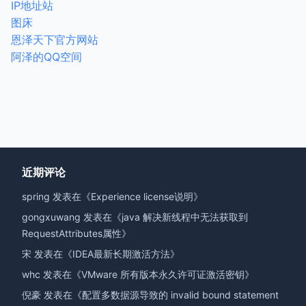
IP地址站
图床
恩泽天下官方网站
阿泽的QQ空间
近期评论
spring
发表在《
Experience license说明
》
gongxuwang
发表在《
java 解决新线程中无法获取到
RequestAttributes属性
》
宋
发表在《
IDEA最新长期激活方法
》
whc
发表在《
VMware 所有版本永久许可证激活密钥
》
倪豪
发表在《
配置多数据源导致的 invalid bound statement