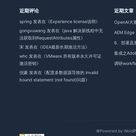
近期评论
近期文章
spring
发表在《
Experience license说明
》
OpenAI大
gongxuwang
发表在《
java 解决新线程中无
AEM Edge D
法获取到RequestAttributes属性
》
6、部署及
宋
发表在《
IDEA最新长期激活方法
》
集成之Adobe
whc
发表在《
VMware 所有版本永久许可证
激活密钥
》
调研workfl
倪豪
发表在《
配置多数据源导致的 invalid
bound statement (not found)问题
》
©Powered by WordPr