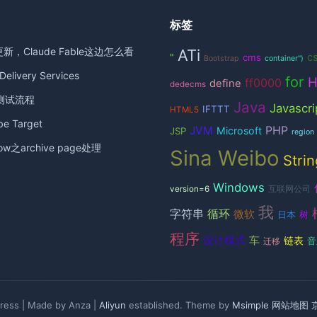
标签
更新，Claude Fable这边怎么看
ATi
c
"
cms
Bootstrap
container")
elivery Services
for
ff0000
define
dedecms
测试流程
Java
Javascri
IFTTT
HTML5
 Target
JVM
PHP
Microsoft
JSP
region
ow之archive page处理
Sina Weibo
Strin
Windows
version=6
互联网公司
我
循环
字符串
微软
日本
树
程序
设计模式
车
链表
音
迁移
ess | Made by Anza |
Aliyun
established. Theme by
Msimple
网站地图