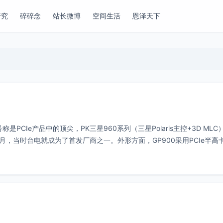
研究
碎碎念
站长微博
空间生活
恩泽天下
PCIe产品中的顶尖，PK三星960系列（三星Polaris主控+3D MLC
9月，当时台电就成为了首发厂商之一。外形方面，GP900采用PCIe半高