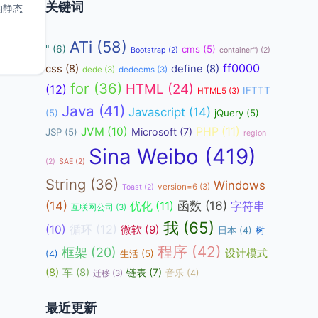
关键词
的静态
ATi
(58)
"
(6)
cms
(5)
Bootstrap
(2)
container")
(2)
ff0000
css
(8)
define
(8)
dede
(3)
dedecms
(3)
for
(36)
HTML
(24)
(12)
IFTTT
HTML5
(3)
Java
(41)
Javascript
(14)
(5)
jQuery
(5)
JVM
(10)
PHP
(11)
Microsoft
(7)
JSP
(5)
region
Sina Weibo
(419)
(2)
SAE
(2)
String
(36)
Windows
version=6
(3)
Toast
(2)
函数
(16)
(14)
优化
(11)
字符串
互联网公司
(3)
我
(65)
循环
(12)
(10)
微软
(9)
日本
(4)
树
程序
(42)
框架
(20)
设计模式
生活
(5)
(4)
(8)
车
(8)
链表
(7)
音乐
(4)
迁移
(3)
最近更新