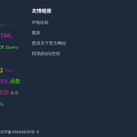
友情链接
IP地址站
ss
dede
图床
HTML
恩泽天下官方网站
pt
jQuery
阿泽的QQ空间
SAE
g
Toast
函数
优化
框架
生活
乐
京ICP备10044930号-3