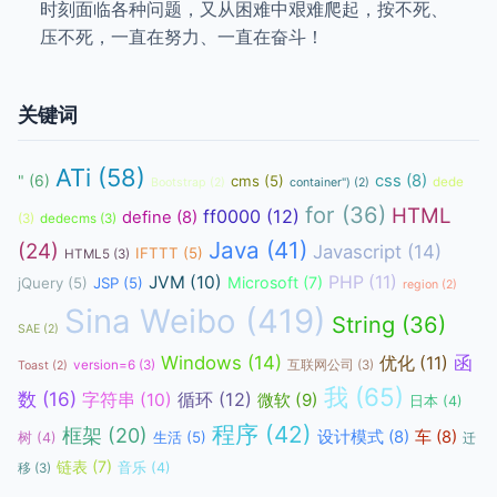
时刻面临各种问题，又从困难中艰难爬起，按不死、
压不死，一直在努力、一直在奋斗！
关键词
ATi
(58)
css
(8)
"
(6)
cms
(5)
dede
Bootstrap
(2)
container")
(2)
for
(36)
HTML
ff0000
(12)
define
(8)
(3)
dedecms
(3)
Java
(41)
(24)
Javascript
(14)
IFTTT
(5)
HTML5
(3)
JVM
(10)
PHP
(11)
Microsoft
(7)
jQuery
(5)
JSP
(5)
region
(2)
Sina Weibo
(419)
String
(36)
SAE
(2)
函
Windows
(14)
优化
(11)
version=6
(3)
互联网公司
(3)
Toast
(2)
我
(65)
数
(16)
循环
(12)
字符串
(10)
微软
(9)
日本
(4)
程序
(42)
框架
(20)
设计模式
(8)
车
(8)
生活
(5)
树
(4)
迁
链表
(7)
音乐
(4)
移
(3)