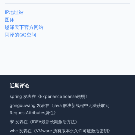
IP地址站
图床
恩泽天下官方网站
阿泽的QQ空间
近期评论
spring
发表在《
Experience license说明
》
gongxuwang
发表在《
java 解决新线程中无法获取到
RequestAttributes属性
》
宋
发表在《
IDEA最新长期激活方法
》
whc
发表在《
VMware 所有版本永久许可证激活密钥
》