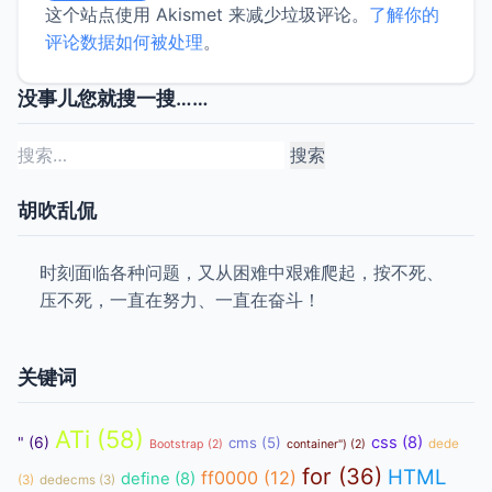
这个站点使用 Akismet 来减少垃圾评论。
了解你的
评论数据如何被处理
。
没事儿您就搜一搜……
搜
索：
胡吹乱侃
时刻面临各种问题，又从困难中艰难爬起，按不死、
压不死，一直在努力、一直在奋斗！
关键词
ATi
(58)
css
(8)
"
(6)
cms
(5)
dede
Bootstrap
(2)
container")
(2)
for
(36)
HTML
ff0000
(12)
define
(8)
(3)
dedecms
(3)