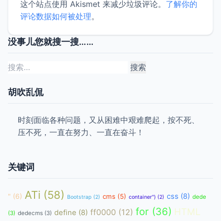
这个站点使用 Akismet 来减少垃圾评论。
了解你的
评论数据如何被处理
。
没事儿您就搜一搜……
搜
索：
胡吹乱侃
时刻面临各种问题，又从困难中艰难爬起，按不死、
压不死，一直在努力、一直在奋斗！
关键词
ATi
(58)
css
(8)
"
(6)
cms
(5)
dede
Bootstrap
(2)
container")
(2)
for
(36)
HTML
ff0000
(12)
define
(8)
(3)
dedecms
(3)