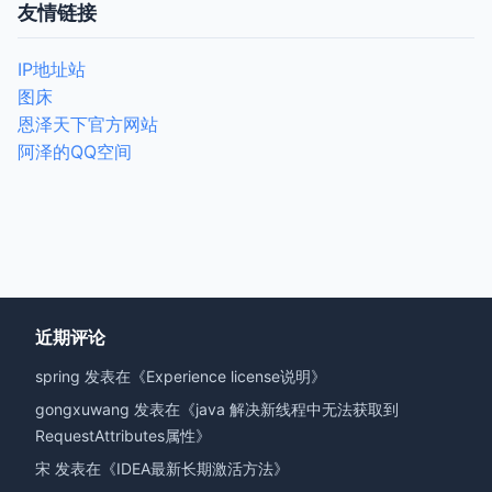
友情链接
IP地址站
图床
恩泽天下官方网站
阿泽的QQ空间
近期评论
spring
发表在《
Experience license说明
》
gongxuwang
发表在《
java 解决新线程中无法获取到
RequestAttributes属性
》
宋
发表在《
IDEA最新长期激活方法
》