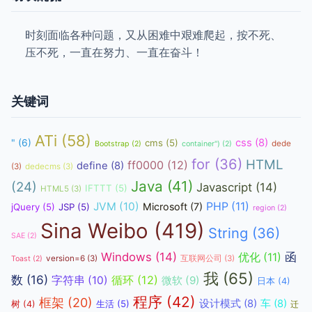
时刻面临各种问题，又从困难中艰难爬起，按不死、
压不死，一直在努力、一直在奋斗！
关键词
ATi
(58)
css
(8)
"
(6)
cms
(5)
dede
Bootstrap
(2)
container")
(2)
for
(36)
HTML
ff0000
(12)
define
(8)
(3)
dedecms
(3)
Java
(41)
(24)
Javascript
(14)
IFTTT
(5)
HTML5
(3)
JVM
(10)
PHP
(11)
Microsoft
(7)
jQuery
(5)
JSP
(5)
region
(2)
Sina Weibo
(419)
String
(36)
SAE
(2)
函
Windows
(14)
优化
(11)
version=6
(3)
互联网公司
(3)
Toast
(2)
我
(65)
数
(16)
循环
(12)
字符串
(10)
微软
(9)
日本
(4)
程序
(42)
框架
(20)
设计模式
(8)
车
(8)
生活
(5)
树
(4)
迁