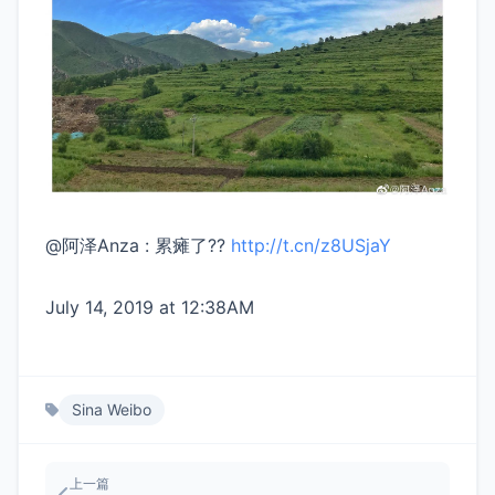
@阿泽Anza : 累瘫了??
http://t.cn/z8USjaY
​
July 14, 2019 at 12:38AM
Sina Weibo
上一篇