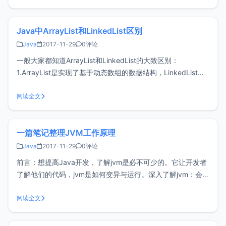
级或中高级面试中。投资银行更喜欢问这个问题，甚至
Java中ArrayList和LinkedList区别
Java
2017-11-29
0评论
一般大家都知道ArrayList和LinkedList的大致区别：
1.ArrayList是实现了基于动态数组的数据结构，LinkedList基
于链表的数据结构。 2.对于随机访问get和set，ArrayList觉得
优于LinkedList，因为LinkedList要移动指针。 3.对于新增和
阅读全文
删除
一篇笔记整理JVM工作原理
Java
2017-11-29
0评论
前言：想提高Java开发，了解jvm是必不可少的。它让开发者
了解他们的代码，jvm是如何变异与运行。深入了解jvm：会让
你的代码写的高效，逐步成为大神下面介绍jvm的基本知识 >>
数据类型Java虚拟机中，数据类型可以分为两类：基本类型和
阅读全文
引用类型。基本类型的变量保存原始值，即：