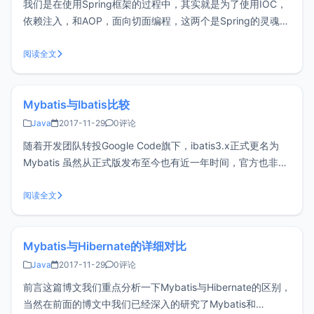
我们是在使用Spring框架的过程中，其实就是为了使用IOC，
依赖注入，和AOP，面向切面编程，这两个是Spring的灵魂。
主要用到的设计模式有工厂模式和代理模式。IOC就是典型的
工厂模式，通过sessionfactory去注入实例。AOP就是典型的
阅读全文
代理模式的体现。代理模式是常用的java设计模式，
Mybatis与Ibatis比较
Java
2017-11-29
0评论
随着开发团队转投Google Code旗下，ibatis3.x正式更名为
Mybatis 虽然从正式版发布至今也有近一年时间，官方也非常
友好的提供了中文版的使用手册，不过相信很多人还在项目中
使用ibatis2.x版本。 究竟Mybatis有哪些新特性，能给我们带
阅读全文
来哪些好处呢？以下是我看一位大侠研究后
Mybatis与Hibernate的详细对比
Java
2017-11-29
0评论
前言这篇博文我们重点分析一下Mybatis与Hibernate的区别，
当然在前面的博文中我们已经深入的研究了Mybatis和