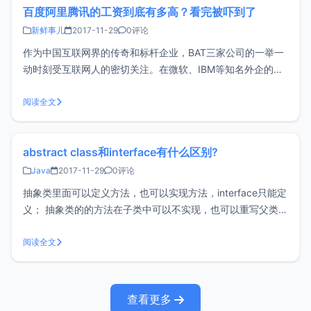
百度阿里腾讯的工资到底有多高？看完被吓到了
新鲜事儿
2017-11-29
0评论
作为中国互联网界的传奇和标杆企业，BAT三家公司的一举一
动时刻受互联网人的密切关注。在微软、IBM等知名外企的光
环逐渐在国内互联网人心中失去吸引力的今天，进入BAT成为
大厂的一员成了许多互联网人职业生涯追逐的目标之一。重学
阅读全文
历、高薪资、大厂光环、好跳槽......外人给BAT贴的这些“标
签”，是否真实
abstract class和interface有什么区别?
Java
2017-11-29
0评论
抽象类里面可以定义方法，也可以实现方法，interface只能定
义； 抽象类的的方法在子类中可以不实现，也可以重写父类的
方法。 而接口中的所有方法一定要实现，不可遗漏抽象类和接
口的对比参数抽象类接口默认的方法实现它可以有默认的方法
阅读全文
实现接口完全是抽象的。它根本不存在方法的实现实现子类使
用extends
查看更多