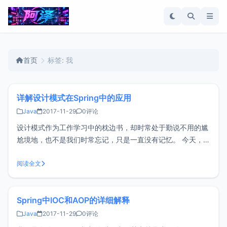
首页
标签: 我
详解设计模式在Spring中的应用
Java
2017-11-29
0评论
设计模式作为工作学习中的枕边书，却时常处于勤说不用的尴
尬境地，也不是我们时常忘记，只是一直没有记忆。 今天，螃
蟹在IT学习者网站就设计模式的内在价值做一番探讨，并以
spring为例进行讲解，只有领略了其设计的思想理念，才能在
阅读全文
工作学习中运用到“无形”。 Spring作为业界的经典框架，无论
是在架构
Spring中IOC和AOP的详细解释
Java
2017-11-29
0评论