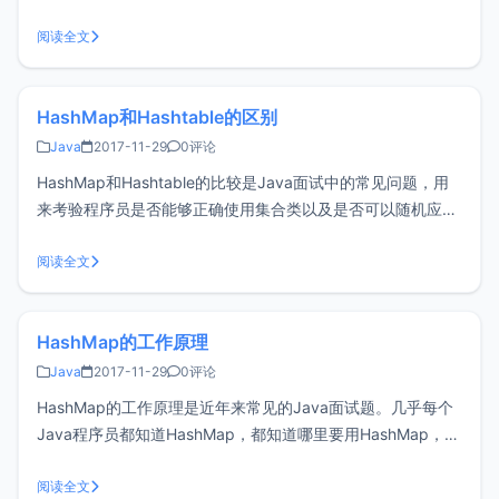
Hibernate的原理。Mybatis 【持久化框架】Mybatis简介与原
理 【持久化框架】SpringMVC+Spring4+Mybatis3集成，开
阅读全文
发简单W
HashMap和Hashtable的区别
Java
2017-11-29
0评论
HashMap和Hashtable的比较是Java面试中的常见问题，用
来考验程序员是否能够正确使用集合类以及是否可以随机应变
使用多种思路解决问题。HashMap的工作原理、ArrayList与
Vector的比较以及这个问题是有关Java 集合框架的最经典的
阅读全文
问题。Hashtable是个过时的集合类，存
HashMap的工作原理
Java
2017-11-29
0评论
HashMap的工作原理是近年来常见的Java面试题。几乎每个
Java程序员都知道HashMap，都知道哪里要用HashMap，知
道Hashtable和HashMap之间的区别，那么为何这道面试题如
此特殊呢？是因为这道题考察的深度很深。这题经常出现在高
阅读全文