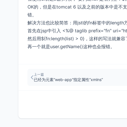
OK的，但是在tomcat 6 以及之前的版本中是
错。
解决方法也比较简答：用jstl的fn标签中的length
首先在jsp中引入 <%@ taglib prefix="fn" uri="http:
然后用${fn:length(list) > 0}，这样的写法就兼
再一个就是user.getName()这种也会报错。
上一篇
已经为元素“web-app”指定属性“xmlns”