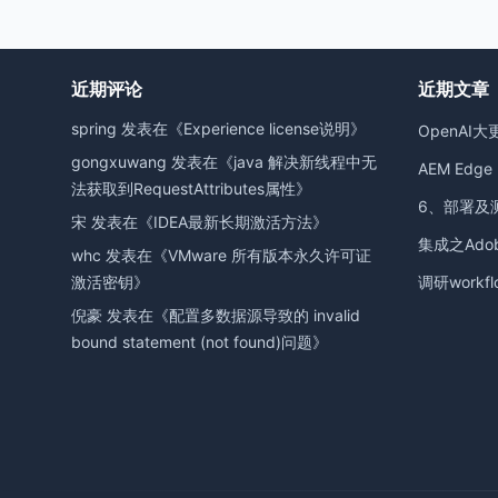
近期评论
近期文章
spring
发表在《
Experience license说明
》
OpenAI大
gongxuwang
发表在《
java 解决新线程中无
AEM Edge D
法获取到RequestAttributes属性
》
6、部署及
宋
发表在《
IDEA最新长期激活方法
》
集成之Adobe
whc
发表在《
VMware 所有版本永久许可证
激活密钥
》
调研workfl
倪豪
发表在《
配置多数据源导致的 invalid
bound statement (not found)问题
》