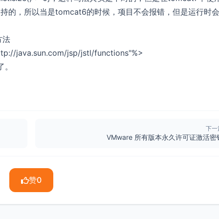
不支持的，所以当是tomcat6的时候，项目不会报错，但是运行时
方法
//java.sun.com/jsp/jstl/functions"%>
容了。
下一
VMware 所有版本永久许可证激活密
赞
0