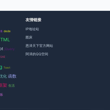
友情链接
IP地址站
ss
dede
图床
HTML
恩泽天下官方网站
pt
jQuery
阿泽的QQ空间
SAE
g
Toast
函数
优化
框架
生活
乐