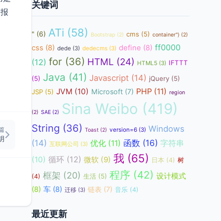
关键词
会报
ATi
(58)
"
(6)
cms
(5)
Bootstrap
(2)
container")
(2)
ff0000
css
(8)
define
(8)
dede
(3)
dedecms
(3)
for
(36)
HTML
(24)
(12)
IFTTT
HTML5
(3)
Java
(41)
Javascript
(14)
(5)
jQuery
(5)
JVM
(10)
PHP
(11)
Microsoft
(7)
JSP
(5)
region
Sina Weibo
(419)
(2)
SAE
(2)
String
(36)
Windows
篇
version=6
(3)
Toast
(2)
钥
函数
(16)
(14)
优化
(11)
字符串
互联网公司
(3)
我
(65)
循环
(12)
(10)
微软
(9)
日本
(4)
树
程序
(42)
框架
(20)
设计模式
生活
(5)
(4)
(8)
车
(8)
链表
(7)
音乐
(4)
迁移
(3)
最近更新