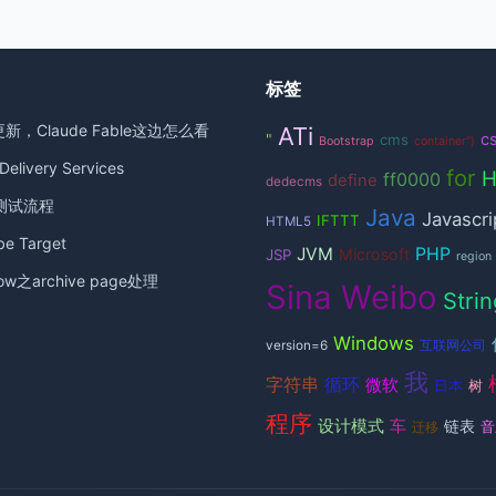
标签
更新，Claude Fable这边怎么看
ATi
c
"
cms
Bootstrap
container")
elivery Services
for
ff0000
define
dedecms
测试流程
Java
Javascri
IFTTT
HTML5
 Target
JVM
PHP
Microsoft
JSP
region
ow之archive page处理
Sina Weibo
Strin
Windows
version=6
互联网公司
我
循环
字符串
微软
日本
树
程序
设计模式
车
链表
音
迁移