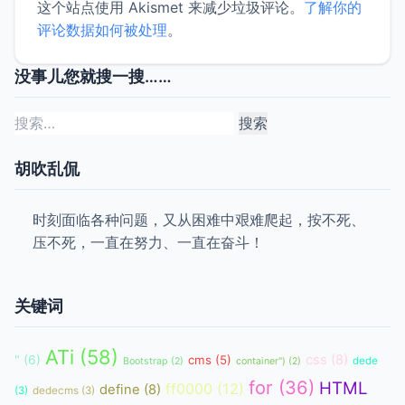
这个站点使用 Akismet 来减少垃圾评论。
了解你的
评论数据如何被处理
。
没事儿您就搜一搜……
搜
索：
胡吹乱侃
时刻面临各种问题，又从困难中艰难爬起，按不死、
压不死，一直在努力、一直在奋斗！
关键词
ATi
(58)
css
(8)
"
(6)
cms
(5)
dede
Bootstrap
(2)
container")
(2)
for
(36)
HTML
ff0000
(12)
define
(8)
(3)
dedecms
(3)