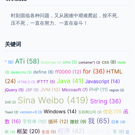
时刻面临各种问题，又从困难中艰难爬起，按不死、
压不死，一直在努力、一直在奋斗！
关键词
ATi
(58)
css
(8)
"
(6)
cms
(5)
dede
Bootstrap
(2)
container")
(2)
for
(36)
HTML
ff0000
(12)
define
(8)
(3)
dedecms
(3)
Java
(41)
(24)
Javascript
(14)
IFTTT
(5)
HTML5
(3)
JVM
(10)
PHP
(11)
Microsoft
(7)
jQuery
(5)
JSP
(5)
region
(2)
Sina Weibo
(419)
String
(36)
SAE
(2)
函
Windows
(14)
优化
(11)
version=6
(3)
互联网公司
(3)
Toast
(2)
我
(65)
数
(16)
循环
(12)
字符串
(10)
微软
(9)
日本
(4)
程序
(42)
框架
(20)
设计模式
(8)
车
(8)
生活
(5)
树
(4)
迁