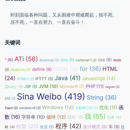
时刻面临各种问题，又从困难中艰难爬起，按不死、
压不死，一直在努力、一直在奋斗！
关键词
ATi
(58)
css
(8)
"
(6)
cms
(5)
dede
Bootstrap
(2)
container")
(2)
for
(36)
HTML
ff0000
(12)
define
(8)
(3)
dedecms
(3)
Java
(41)
(24)
Javascript
(14)
IFTTT
(5)
HTML5
(3)
JVM
(10)
PHP
(11)
Microsoft
(7)
jQuery
(5)
JSP
(5)
region
(2)
Sina Weibo
(419)
String
(36)
SAE
(2)
函
Windows
(14)
优化
(11)
version=6
(3)
互联网公司
(3)
Toast
(2)
我
(65)
数
(16)
循环
(12)
字符串
(10)
微软
(9)
日本
(4)
程序
(42)
框架
(20)
设计模式
(8)
车
(8)
生活
(5)
树
(4)
迁