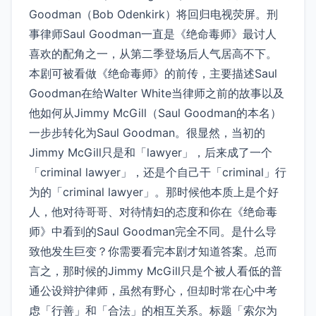
Goodman（Bob Odenkirk）将回归电视荧屏。刑
事律师Saul Goodman一直是《绝命毒师》最讨人
喜欢的配角之一，从第二季登场后人气居高不下。
本剧可被看做《绝命毒师》的前传，主要描述Saul
Goodman在给Walter White当律师之前的故事以及
他如何从Jimmy McGill（Saul Goodman的本名）
一步步转化为Saul Goodman。很显然，当初的
Jimmy McGill只是和「lawyer」，后来成了一个
「criminal lawyer」，还是个自己干「criminal」行
为的「criminal lawyer」。那时候他本质上是个好
人，他对待哥哥、对待情妇的态度和你在《绝命毒
师》中看到的Saul Goodman完全不同。是什么导
致他发生巨变？你需要看完本剧才知道答案。总而
言之，那时候的Jimmy McGill只是个被人看低的普
通公设辩护律师，虽然有野心，但却时常在心中考
虑「行善」和「合法」的相互关系。标题「索尔为