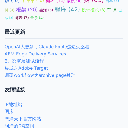
数
(16)
循环
(12)
字符串
(10)
微软
(9)
日本
(4)
程序
(42)
框架
(20)
设计模式
(8)
车
(8)
生活
(5)
树
(4)
迁
链表
(7)
音乐
(4)
移
(3)
最近更新
OpenAI大更新，Claude Fable这边怎么看
AEM Edge Delivery Services
6、部署及测试流程
集成之Adobe Target
调研workflow之archive page处理
友情链接
IP地址站
图床
恩泽天下官方网站
阿泽的QQ空间