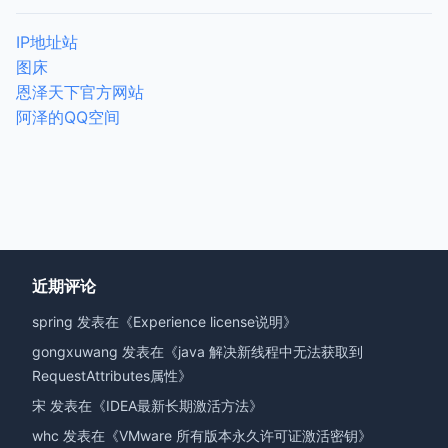
IP地址站
图床
恩泽天下官方网站
阿泽的QQ空间
近期评论
spring
发表在《
Experience license说明
》
gongxuwang
发表在《
java 解决新线程中无法获取到
RequestAttributes属性
》
宋
发表在《
IDEA最新长期激活方法
》
whc
发表在《
VMware 所有版本永久许可证激活密钥
》