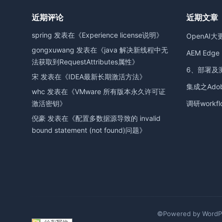
近期评论
近期文章
spring
发表在《
Experience license说明
》
OpenAI大
gongxuwang
发表在《
java 解决新线程中无
AEM Edge D
法获取到RequestAttributes属性
》
6、部署及
宋
发表在《
IDEA最新长期激活方法
》
集成之Adobe
whc
发表在《
VMware 所有版本永久许可证
激活密钥
》
调研workfl
倪豪
发表在《
配置多数据源导致的 invalid
bound statement (not found)问题
》
©Powered by WordPr