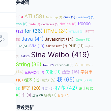
关键词
ATi
(58)
"
(6)
cms
(5)
Bootstrap
(2)
container")
(2)
ff0000
css
(8)
define
(8)
dede
(3)
dedecms
(3)
for
(36)
HTML
(24)
(12)
IFTTT
HTML5
(3)
篇
Java
(41)
Javascript
(14)
(5)
jQuery
(5)
AM
JVM
(10)
PHP
(11)
Microsoft
(7)
JSP
(5)
region
Sina Weibo
(419)
(2)
SAE
(2)
String
(36)
Windows
version=6
(3)
Toast
(2)
函数
(16)
(14)
优化
(11)
字符串
互联网公司
(3)
我
(65)
循环
(12)
(10)
微软
(9)
日本
(4)
树
程序
(42)
框架
(20)
设计模式
生活
(5)
(4)
(8)
车
(8)
链表
(7)
音乐
(4)
迁移
(3)
最近更新