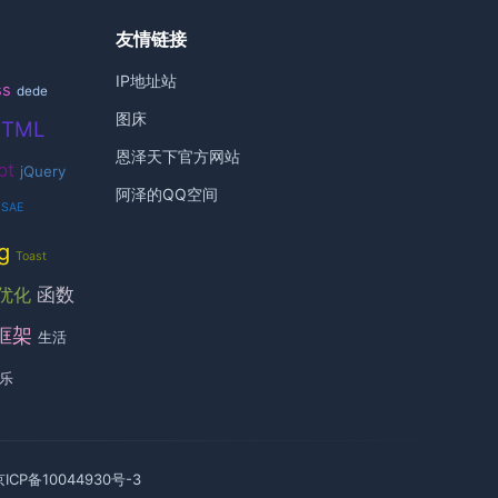
友情链接
IP地址站
ss
dede
图床
HTML
恩泽天下官方网站
pt
jQuery
阿泽的QQ空间
SAE
g
Toast
函数
优化
框架
生活
乐
京ICP备10044930号-3