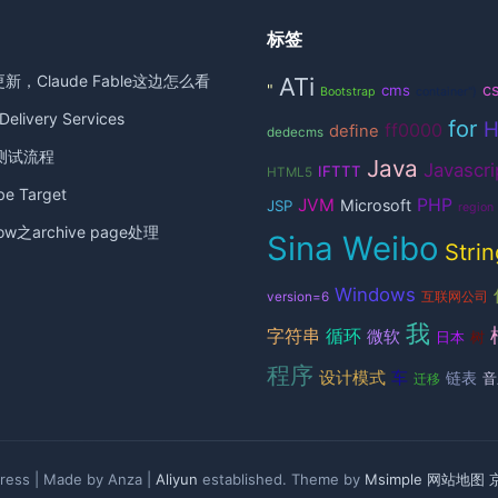
标签
更新，Claude Fable这边怎么看
ATi
c
"
cms
Bootstrap
container")
elivery Services
for
ff0000
define
dedecms
测试流程
Java
Javascri
IFTTT
HTML5
 Target
JVM
PHP
Microsoft
JSP
region
ow之archive page处理
Sina Weibo
Strin
Windows
version=6
互联网公司
我
循环
字符串
微软
日本
树
程序
设计模式
车
链表
音
迁移
ess | Made by Anza |
Aliyun
established. Theme by
Msimple
网站地图