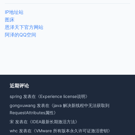
IP地址站
图床
恩泽天下官方网站
阿泽的QQ空间
近期评论
spring
发表在《
Experience license说明
》
gongxuwang
发表在《
java 解决新线程中无法获取到
RequestAttributes属性
》
宋
发表在《
IDEA最新长期激活方法
》
whc
发表在《
VMware 所有版本永久许可证激活密钥
》