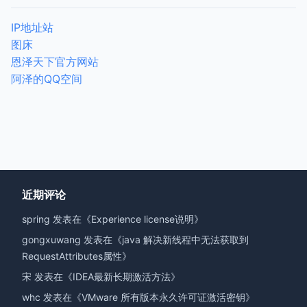
IP地址站
图床
恩泽天下官方网站
阿泽的QQ空间
近期评论
spring
发表在《
Experience license说明
》
gongxuwang
发表在《
java 解决新线程中无法获取到
RequestAttributes属性
》
宋
发表在《
IDEA最新长期激活方法
》
whc
发表在《
VMware 所有版本永久许可证激活密钥
》