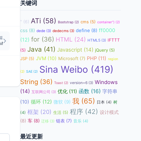
关键词
ATi
(58)
"
(6)
cms
(5)
Bootstrap
(2)
container")
(2)
ff0000
css
(8)
define
(8)
dede
(3)
dedecms
(3)
篇
for
(36)
HTML
(24)
(12)
IFTTT
HTML5
(3)
PM
Java
(41)
Javascript
(14)
(5)
jQuery
(5)
JVM
(10)
PHP
(11)
Microsoft
(7)
JSP
(5)
region
Sina Weibo
(419)
(2)
SAE
(2)
String
(36)
Windows
version=6
(3)
Toast
(2)
函数
(16)
(14)
优化
(11)
字符串
互联网公司
(3)
我
(65)
循环
(12)
(10)
微软
(9)
日本
(4)
树
程序
(42)
框架
(20)
设计模式
生活
(5)
(4)
(8)
车
(8)
链表
(7)
音乐
(4)
迁移
(3)
最近更新