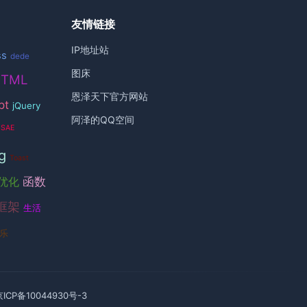
友情链接
IP地址站
ss
dede
图床
HTML
恩泽天下官方网站
pt
jQuery
阿泽的QQ空间
SAE
g
Toast
函数
优化
框架
生活
乐
京ICP备10044930号-3