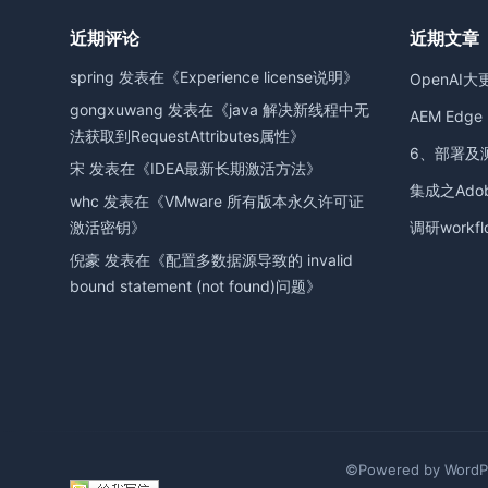
近期评论
近期文章
spring
发表在《
Experience license说明
》
OpenAI大
gongxuwang
发表在《
java 解决新线程中无
AEM Edge D
法获取到RequestAttributes属性
》
6、部署及
宋
发表在《
IDEA最新长期激活方法
》
集成之Adobe
whc
发表在《
VMware 所有版本永久许可证
激活密钥
》
调研workfl
倪豪
发表在《
配置多数据源导致的 invalid
bound statement (not found)问题
》
©Powered by WordPr