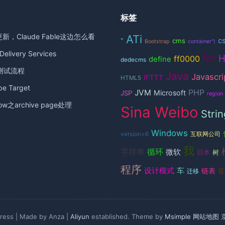
标签
更新，Claude Fable这边怎么看
ATi
c
"
cms
Bootstrap
container")
elivery Services
for
ff0000
define
dedecms
测试流程
Java
Javascri
IFTTT
HTML5
 Target
JVM
PHP
Microsoft
JSP
region
ow之archive page处理
Sina Weibo
Strin
Windows
version=6
互联网公司
我
循环
字符串
微软
日本
树
程序
设计模式
车
链表
音
迁移
ess | Made by Anza |
Aliyun
established. Theme by
Msimple
网站地图