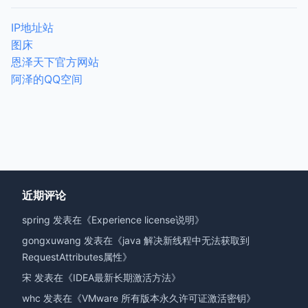
IP地址站
图床
恩泽天下官方网站
阿泽的QQ空间
近期评论
spring
发表在《
Experience license说明
》
gongxuwang
发表在《
java 解决新线程中无法获取到
RequestAttributes属性
》
宋
发表在《
IDEA最新长期激活方法
》
whc
发表在《
VMware 所有版本永久许可证激活密钥
》