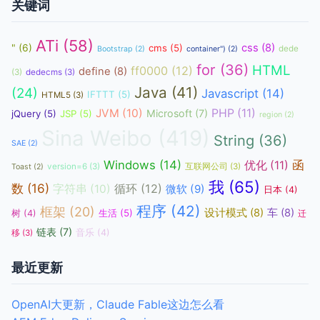
关键词
ATi
(58)
css
(8)
"
(6)
cms
(5)
dede
Bootstrap
(2)
container")
(2)
for
(36)
HTML
ff0000
(12)
define
(8)
(3)
dedecms
(3)
Java
(41)
(24)
Javascript
(14)
IFTTT
(5)
HTML5
(3)
JVM
(10)
PHP
(11)
Microsoft
(7)
jQuery
(5)
JSP
(5)
region
(2)
Sina Weibo
(419)
String
(36)
SAE
(2)
函
Windows
(14)
优化
(11)
version=6
(3)
互联网公司
(3)
Toast
(2)
我
(65)
数
(16)
循环
(12)
字符串
(10)
微软
(9)
日本
(4)
程序
(42)
框架
(20)
设计模式
(8)
车
(8)
生活
(5)
树
(4)
迁
链表
(7)
音乐
(4)
移
(3)
最近更新
OpenAI大更新，Claude Fable这边怎么看