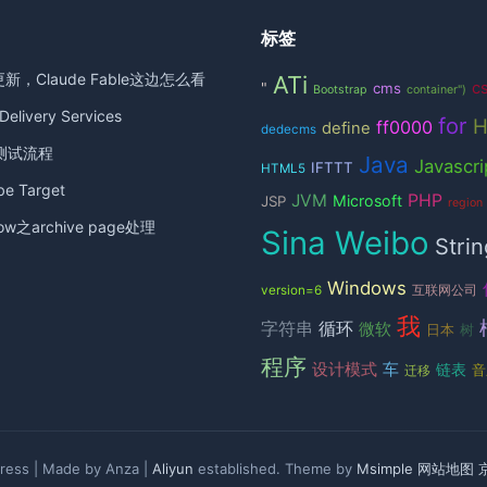
标签
更新，Claude Fable这边怎么看
ATi
c
"
cms
Bootstrap
container")
elivery Services
for
ff0000
define
dedecms
测试流程
Java
Javascri
IFTTT
HTML5
 Target
JVM
PHP
Microsoft
JSP
region
ow之archive page处理
Sina Weibo
Strin
Windows
version=6
互联网公司
我
循环
字符串
微软
日本
树
程序
设计模式
车
链表
音
迁移
ess | Made by Anza |
Aliyun
established. Theme by
Msimple
网站地图