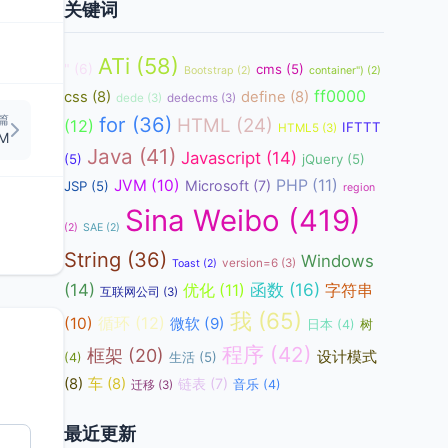
关键词
ATi
(58)
"
(6)
cms
(5)
Bootstrap
(2)
container")
(2)
ff0000
css
(8)
define
(8)
dede
(3)
dedecms
(3)
篇
for
(36)
HTML
(24)
(12)
IFTTT
HTML5
(3)
PM
Java
(41)
Javascript
(14)
(5)
jQuery
(5)
JVM
(10)
PHP
(11)
Microsoft
(7)
JSP
(5)
region
Sina Weibo
(419)
(2)
SAE
(2)
String
(36)
Windows
version=6
(3)
Toast
(2)
函数
(16)
(14)
优化
(11)
字符串
互联网公司
(3)
我
(65)
循环
(12)
(10)
微软
(9)
日本
(4)
树
程序
(42)
框架
(20)
设计模式
生活
(5)
(4)
(8)
车
(8)
链表
(7)
音乐
(4)
迁移
(3)
最近更新