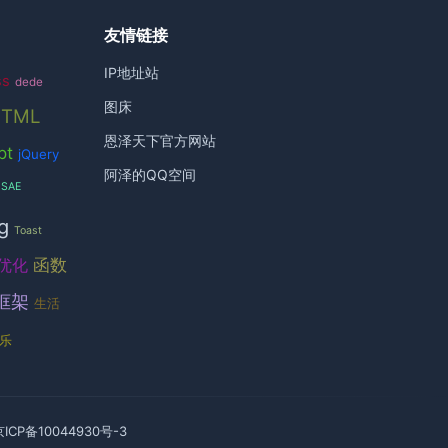
友情链接
IP地址站
ss
dede
图床
HTML
恩泽天下官方网站
pt
jQuery
阿泽的QQ空间
SAE
g
Toast
函数
优化
框架
生活
乐
京ICP备10044930号-3