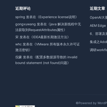
近期评论
近期文章
spring
发表在《
Experience license说明
》
OpenAI大
gongxuwang
发表在《
java 解决新线程中无
AEM Edge D
法获取到RequestAttributes属性
》
6、部署及
宋
发表在《
IDEA最新长期激活方法
》
集成之Adobe
whc
发表在《
VMware 所有版本永久许可证
激活密钥
》
调研workfl
倪豪
发表在《
配置多数据源导致的 invalid
bound statement (not found)问题
》
©Powered by WordPr