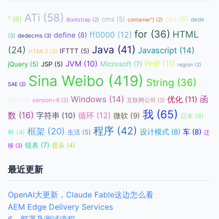
ATi
(58)
css
(8)
"
(6)
cms
(5)
dede
Bootstrap
(2)
container")
(2)
for
(36)
HTML
ff0000
(12)
define
(8)
(3)
dedecms
(3)
Java
(41)
(24)
Javascript
(14)
IFTTT
(5)
HTML5
(3)
JVM
(10)
PHP
(11)
Microsoft
(7)
jQuery
(5)
JSP
(5)
region
(2)
Sina Weibo
(419)
String
(36)
SAE
(2)
函
Windows
(14)
优化
(11)
version=6
(3)
互联网公司
(3)
Toast
(2)
我
(65)
数
(16)
循环
(12)
字符串
(10)
微软
(9)
日本
(4)
程序
(42)
框架
(20)
设计模式
(8)
车
(8)
生活
(5)
树
(4)
迁
链表
(7)
音乐
(4)
移
(3)
最近更新
OpenAI大更新，Claude Fable这边怎么看
AEM Edge Delivery Services