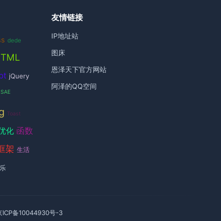
友情链接
IP地址站
ss
dede
图床
HTML
恩泽天下官方网站
pt
jQuery
阿泽的QQ空间
SAE
g
Toast
函数
优化
框架
生活
乐
京ICP备10044930号-3