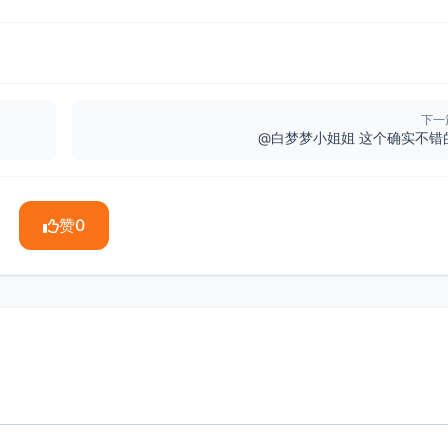
下一
@白梦梦小姐姐 这个确实不错
赞
0