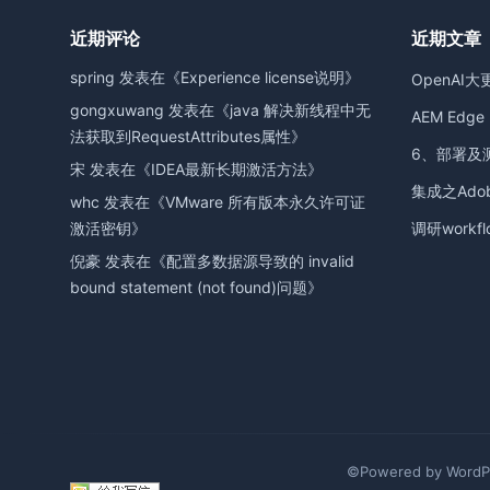
近期评论
近期文章
spring
发表在《
Experience license说明
》
OpenAI大
gongxuwang
发表在《
java 解决新线程中无
AEM Edge D
法获取到RequestAttributes属性
》
6、部署及
宋
发表在《
IDEA最新长期激活方法
》
集成之Adobe
whc
发表在《
VMware 所有版本永久许可证
激活密钥
》
调研workfl
倪豪
发表在《
配置多数据源导致的 invalid
bound statement (not found)问题
》
©Powered by WordPr