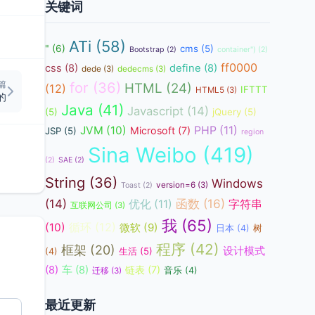
关键词
ATi
(58)
"
(6)
cms
(5)
Bootstrap
(2)
container")
(2)
ff0000
css
(8)
define
(8)
dede
(3)
dedecms
(3)
篇
for
(36)
HTML
(24)
(12)
IFTTT
HTML5
(3)
的
Java
(41)
Javascript
(14)
(5)
jQuery
(5)
JVM
(10)
PHP
(11)
Microsoft
(7)
JSP
(5)
region
Sina Weibo
(419)
(2)
SAE
(2)
String
(36)
Windows
version=6
(3)
Toast
(2)
函数
(16)
(14)
优化
(11)
字符串
互联网公司
(3)
我
(65)
循环
(12)
(10)
微软
(9)
日本
(4)
树
程序
(42)
框架
(20)
设计模式
生活
(5)
(4)
(8)
车
(8)
链表
(7)
音乐
(4)
迁移
(3)
最近更新