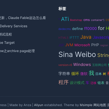
标签
更新，Claude Fable这边怎么看
ATi
c
"
cms
Bootstrap
container")
elivery Services
for
ff0000
define
dedecms
测试流程
Java
Javascri
IFTTT
HTML5
 Target
JVM
PHP
Microsoft
JSP
region
ow之archive page处理
Sina Weibo
Strin
Windows
version=6
互联网公司
我
循环
字符串
微软
日本
树
程序
设计模式
车
链表
音
迁移
ess | Made by Anza |
Aliyun
established. Theme by
Msimple
网站地图