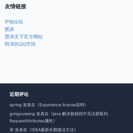
友情链接
IP地址站
图床
恩泽天下官方网站
阿泽的QQ空间
近期评论
spring
发表在《
Experience license说明
》
gongxuwang
发表在《
java 解决新线程中无法获取到
RequestAttributes属性
》
宋
发表在《
IDEA最新长期激活方法
》