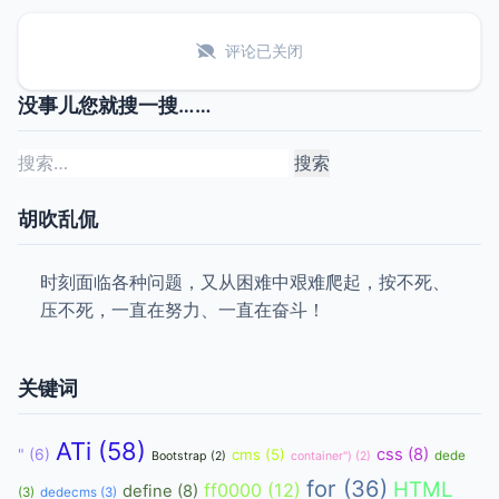
评论已关闭
没事儿您就搜一搜……
搜
索：
胡吹乱侃
时刻面临各种问题，又从困难中艰难爬起，按不死、
压不死，一直在努力、一直在奋斗！
关键词
ATi
(58)
css
(8)
"
(6)
cms
(5)
dede
Bootstrap
(2)
container")
(2)
for
(36)
HTML
ff0000
(12)
define
(8)
(3)
dedecms
(3)