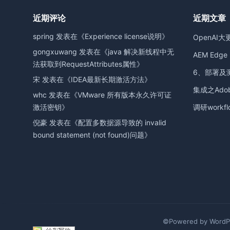
近期评论
近期文章
spring
发表在《
Experience license说明
》
OpenAI大
gongxuwang
发表在《
java 解决新线程中无
AEM Edge D
法获取到RequestAttributes属性
》
6、部署及
宋
发表在《
IDEA最新长期激活方法
》
集成之Adobe
whc
发表在《
VMware 所有版本永久许可证
激活密钥
》
调研workfl
倪豪
发表在《
配置多数据源导致的 invalid
bound statement (not found)问题
》
©Powered by WordPr