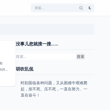
没事儿您就搜一搜……
搜
索：
和
胡吹乱侃
ot或
时刻面临各种问题，又从困难中艰难爬
起，按不死、压不死，一直在努力、一
直在奋斗！