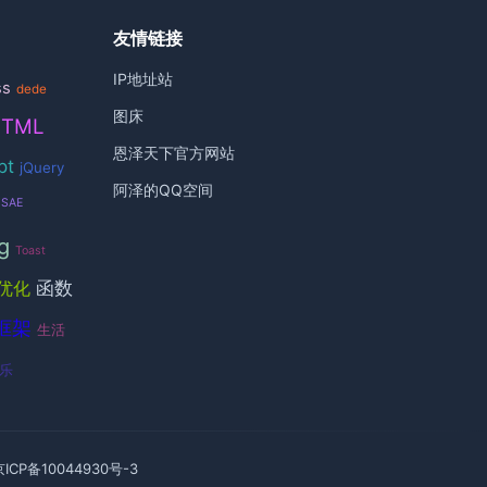
友情链接
IP地址站
ss
dede
图床
HTML
恩泽天下官方网站
pt
jQuery
阿泽的QQ空间
SAE
g
Toast
函数
优化
框架
生活
乐
京ICP备10044930号-3