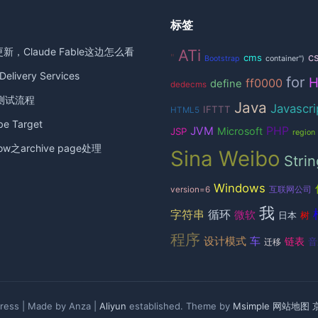
标签
更新，Claude Fable这边怎么看
ATi
c
"
cms
Bootstrap
container")
elivery Services
for
ff0000
define
dedecms
测试流程
Java
Javascri
IFTTT
HTML5
 Target
JVM
PHP
Microsoft
JSP
region
ow之archive page处理
Sina Weibo
Strin
Windows
version=6
互联网公司
我
循环
字符串
微软
日本
树
程序
设计模式
车
链表
音
迁移
ess | Made by Anza |
Aliyun
established. Theme by
Msimple
网站地图