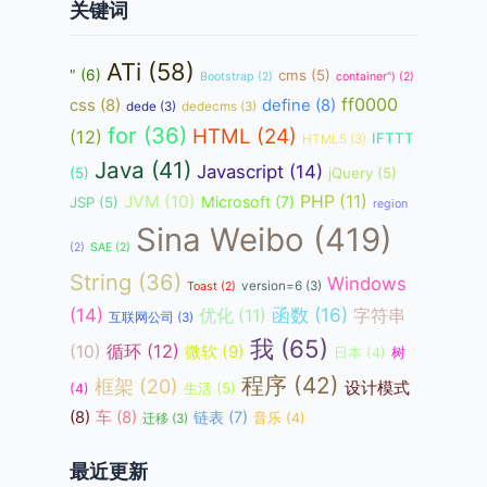
关键词
ATi
(58)
"
(6)
cms
(5)
Bootstrap
(2)
container")
(2)
ff0000
css
(8)
define
(8)
dede
(3)
dedecms
(3)
for
(36)
HTML
(24)
(12)
IFTTT
HTML5
(3)
Java
(41)
Javascript
(14)
(5)
jQuery
(5)
JVM
(10)
PHP
(11)
Microsoft
(7)
JSP
(5)
region
Sina Weibo
(419)
(2)
SAE
(2)
String
(36)
Windows
version=6
(3)
Toast
(2)
函数
(16)
(14)
优化
(11)
字符串
互联网公司
(3)
我
(65)
循环
(12)
(10)
微软
(9)
日本
(4)
树
程序
(42)
框架
(20)
设计模式
生活
(5)
(4)
(8)
车
(8)
链表
(7)
音乐
(4)
迁移
(3)
最近更新