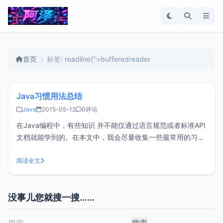
首页
标签: readline(“>bufferedreader
Java习惯用法总结
Java
2015-05-12
0评论
在Java编程中，有些知识 并不能仅通过语言规范或者标准API
文档就能学到的。在本文中，我会尽量收集一些最常用的习惯
用法，特别是很难猜到的用法。（Joshua Bloch的
《Effective Java》对这个话题给出了更详尽的论述，可以从
阅读全文
这本书里学习更多的用法。）我把本文的所有代码都放在公共
场所里
没事儿您就搜一搜……
搜