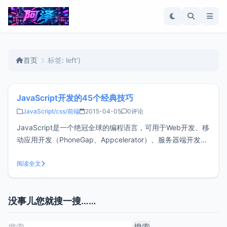
首页
标签: left’)
JavaScript开发的45个经典技巧
JavaScript/css/前端
2015-04-05
0评论
JavaScript是一个绝冠全球的编程语言，可用于Web开发、移
动应用开发（PhoneGap、Appcelerator）、服务器端开发
（Node.js和Wakanda）等等。JavaScript还是很多新手踏入
编程世界的第一个语言。既可以用来显示浏览器中的简单提示
阅读全文
框，也可以通过nodebot或no
没事儿您就搜一搜……
搜