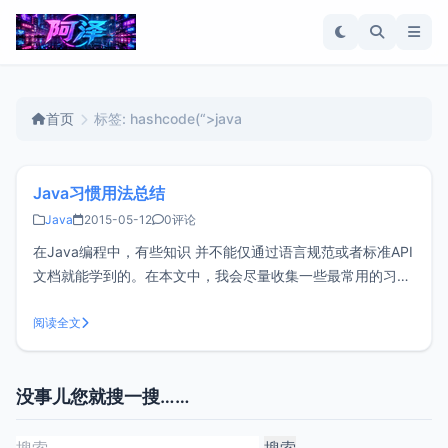
首页
标签: hashcode(“>java
Java习惯用法总结
Java
2015-05-12
0评论
在Java编程中，有些知识 并不能仅通过语言规范或者标准API
文档就能学到的。在本文中，我会尽量收集一些最常用的习惯
用法，特别是很难猜到的用法。（Joshua Bloch的
《Effective Java》对这个话题给出了更详尽的论述，可以从
阅读全文
这本书里学习更多的用法。）我把本文的所有代码都放在公共
场所里
没事儿您就搜一搜……
搜