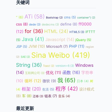
关键词
ATi
(58)
"
(6)
cms
(5)
Bootstrap
(2)
container")
(2)
ff0000
css
(8)
define
(8)
dede
(3)
dedecms
(3)
for
(36)
HTML
(24)
(12)
IFTTT
HTML5
(3)
Java
(41)
Javascript
(14)
(5)
jQuery
(5)
JVM
(10)
PHP
(11)
Microsoft
(7)
JSP
(5)
region
Sina Weibo
(419)
(2)
SAE
(2)
String
(36)
Windows
version=6
(3)
Toast
(2)
函数
(16)
(14)
优化
(11)
字符串
互联网公司
(3)
我
(65)
循环
(12)
(10)
微软
(9)
日本
(4)
树
程序
(42)
框架
(20)
设计模式
生活
(5)
(4)
(8)
车
(8)
链表
(7)
音乐
(4)
迁移
(3)
最近更新