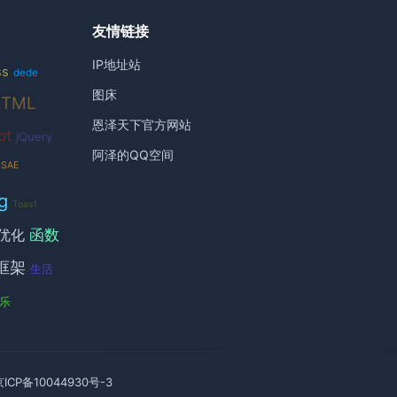
友情链接
IP地址站
ss
dede
图床
HTML
恩泽天下官方网站
pt
jQuery
阿泽的QQ空间
SAE
g
Toast
函数
优化
框架
生活
乐
京ICP备10044930号-3