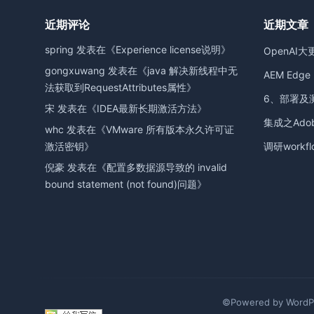
近期评论
近期文章
spring
发表在《
Experience license说明
》
OpenAI大
gongxuwang
发表在《
java 解决新线程中无
AEM Edge D
法获取到RequestAttributes属性
》
6、部署及
宋
发表在《
IDEA最新长期激活方法
》
集成之Adobe
whc
发表在《
VMware 所有版本永久许可证
激活密钥
》
调研workfl
倪豪
发表在《
配置多数据源导致的 invalid
bound statement (not found)问题
》
©Powered by WordPr