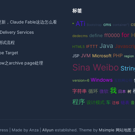
标签
更新，Claude Fable这边怎么看
ATi
c
"
cms
Bootstrap
container")
elivery Services
for
ff0000
define
dedecms
测试流程
Java
Javascri
IFTTT
HTML5
 Target
JVM
PHP
Microsoft
JSP
region
ow之archive page处理
Sina Weibo
Strin
Windows
version=6
互联网公司
我
循环
字符串
微软
日本
树
程序
设计模式
车
链表
音
迁移
ess | Made by Anza |
Aliyun
established. Theme by
Msimple
网站地图