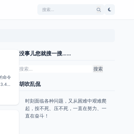
没事儿您就搜一搜……
搜
索：
在的命令
胡吹乱侃
3.4或
时刻面临各种问题，又从困难中艰难爬
起，按不死、压不死，一直在努力、一
直在奋斗！