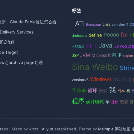
标签
更新，Claude Fable这边怎么看
ATi
c
"
cms
Bootstrap
container")
elivery Services
for
ff0000
define
dedecms
测试流程
Java
Javascri
IFTTT
HTML5
 Target
JVM
PHP
Microsoft
JSP
region
ow之archive page处理
Sina Weibo
Strin
Windows
version=6
互联网公司
我
循环
字符串
微软
日本
树
程序
设计模式
车
链表
音
迁移
ess | Made by Anza |
Aliyun
established. Theme by
Msimple
网站地图