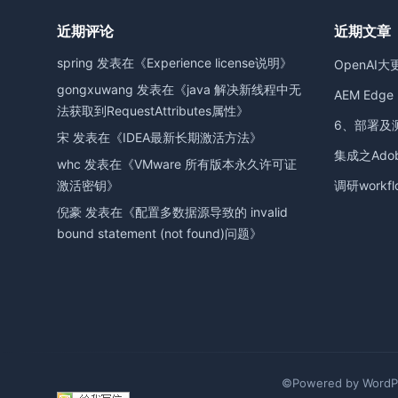
近期评论
近期文章
spring
发表在《
Experience license说明
》
OpenAI大
gongxuwang
发表在《
java 解决新线程中无
AEM Edge D
法获取到RequestAttributes属性
》
6、部署及
宋
发表在《
IDEA最新长期激活方法
》
集成之Adobe
whc
发表在《
VMware 所有版本永久许可证
激活密钥
》
调研workfl
倪豪
发表在《
配置多数据源导致的 invalid
bound statement (not found)问题
》
©Powered by WordPr