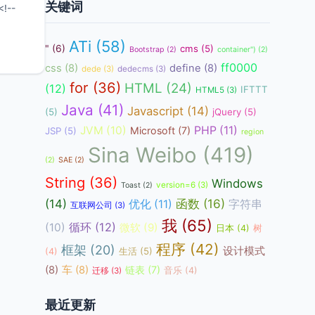
关键词
ATi
(58)
"
(6)
cms
(5)
Bootstrap
(2)
container")
(2)
ff0000
css
(8)
define
(8)
dede
(3)
dedecms
(3)
for
(36)
HTML
(24)
(12)
IFTTT
HTML5
(3)
Java
(41)
Javascript
(14)
(5)
jQuery
(5)
JVM
(10)
PHP
(11)
Microsoft
(7)
JSP
(5)
region
Sina Weibo
(419)
(2)
SAE
(2)
String
(36)
Windows
version=6
(3)
Toast
(2)
函数
(16)
(14)
优化
(11)
字符串
互联网公司
(3)
我
(65)
循环
(12)
(10)
微软
(9)
日本
(4)
树
程序
(42)
框架
(20)
设计模式
生活
(5)
(4)
(8)
车
(8)
链表
(7)
音乐
(4)
迁移
(3)
最近更新