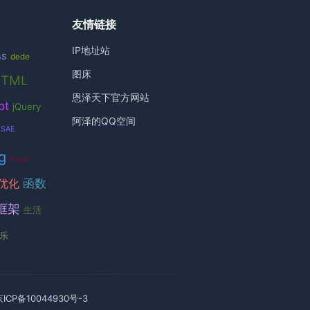
友情链接
IP地址站
ss
dede
图床
HTML
恩泽天下官方网站
pt
jQuery
阿泽的QQ空间
SAE
g
Toast
函数
优化
框架
生活
乐
京ICP备10044930号-3