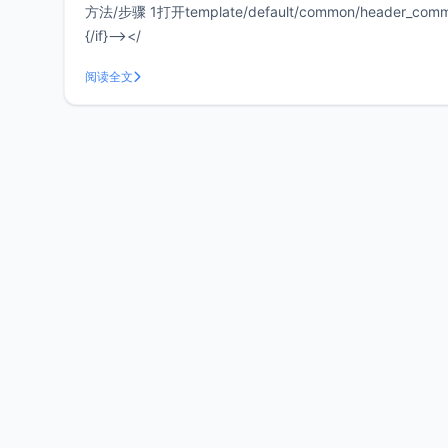
方法/步骤 1打开template/default/common/header_common.htm 2找到- <!--{/if}--> Powered by Discuz!</title> 3改成以下： - <!--
{/if}--></
阅读全文