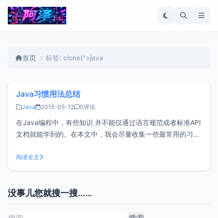
首页
标签: clone(“>java
Java习惯用法总结
Java
2015-05-12
0评论
在Java编程中，有些知识 并不能仅通过语言规范或者标准API
文档就能学到的。在本文中，我会尽量收集一些最常用的习惯
用法，特别是很难猜到的用法。（Joshua Bloch的
《Effective Java》对这个话题给出了更详尽的论述，可以从
阅读全文
这本书里学习更多的用法。）我把本文的所有代码都放在公共
场所里
没事儿您就搜一搜……
搜