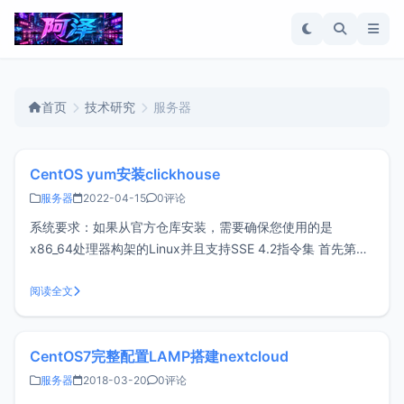
首页
技术研究
服务器
CentOS yum安装clickhouse
服务器
2022-04-15
0评论
系统要求：如果从官方仓库安装，需要确保您使用的是
x86_64处理器构架的Linux并且支持SSE 4.2指令集 首先第一
步：检查是否支持SSE 4.2：grep -q sse4_2 /proc/cpuinfo
&& echo "SSE 4.2 supported" || echo "
阅读全文
CentOS7完整配置LAMP搭建nextcloud
服务器
2018-03-20
0评论