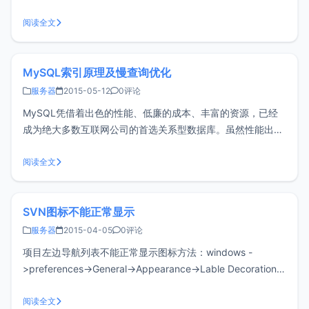
wordpress的静态化没有配置，下面有一个简单的办法：在
nginx的conf文件夹下创建个wordpress.conf ,将下面的代码
阅读全文
粘贴进去：location / {try
MySQL索引原理及慢查询优化
服务器
2015-05-12
0评论
MySQL凭借着出色的性能、低廉的成本、丰富的资源，已经
成为绝大多数互联网公司的首选关系型数据库。虽然性能出
色，但所谓“好马配好鞍”，如何能够更好的使用它，已经成为
开发工程师的必修课，我们经常会从职位描述上看到诸如“精
阅读全文
通MySQL”、“SQL语句优化”、“了解数据库原理”等要求。我们
知道一般的应用系
SVN图标不能正常显示
服务器
2015-04-05
0评论
项目左边导航列表不能正常显示图标方法：windows -
>preferences->General->Appearance->Lable Decorations
勾选其中的 SVN 项即可
阅读全文