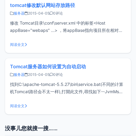
tomcat修改默认网站存放路径
服务器
2015-04-05
0评论
修改 Tomcat目录\conf\server.xml 中的标签<Host
appBase="webaps" ...> ，将appBase指向项目所在相对路
径。注意路径分割符使用“/”。
阅读全文
Tomcat服务器如何设置为自动启动
服务器
2015-04-05
0评论
找到C:\apache-tomcat-5.5.27\bin\service.bat(不同的计算
机Tomcat路径会不太一样),打開此文件,尋找如下--JvmMs
128 --JvmMx 256 這句代碼, 在此後面加上 --
Startup=auto(注意:前面要有空格),修改完成之後,然後點擊保
阅读全文
存!
没事儿您就搜一搜……