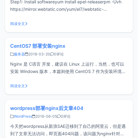
Step1: Install softwareyum install epel-releaserpm -Uvh
https://mirror.webtatic.com/yum/el7/webtatic-
release.rpmyum install httpd php70w php70w-dom ph
阅读全文
CentOS7 部署安装nginx
服务器
2018-03-20
0评论
Nginx 是 C语言 开发，建议在 Linux 上运行，当然，也可以
安装 Windows 版本，本篇则使用 CentOS 7 作为安装环境。
1. gcc 安装安装 nginx 需要先将官网下载的源码进行编译，编
译依赖 gcc 环境，如果没有 gcc 环境，则需要安装：yum
阅读全文
install gcc
wordpress部署nginx后文章404
WordPress
2016-06-05
0评论
今天把wordpress从新浪SAE迁移到了自己的阿里云，但是遇
到了文章无法访问，即页面404问题，该问题为nginx针对