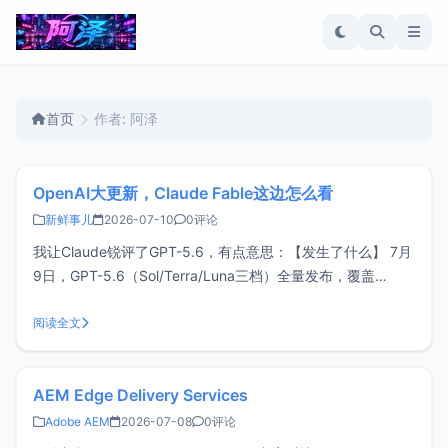
首页
作者: 阿泽
OpenAI大更新，Claude Fable这边怎么看
新鲜事儿
2026-07-10
0评论
我让Claude锐评了GPT-5.6，有点意思：【发生了什么】 7月
9日，GPT-5.6（Sol/Terra/Luna三档）全量发布，覆盖
ChatGPT、Codex和API，全系1.05M上下文。同时Codex独
立App谢幕，整个并入全新ChatGPT桌面应用，老版改名
阅读全文
ChatGPT Classic
AEM Edge Delivery Services
Adobe AEM
2026-07-08
0评论