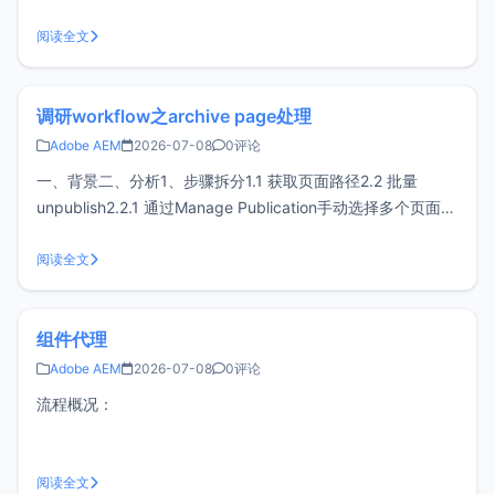
好处2、Adobe Target的功能类型3、与 AEM 集成3.1 申请相
关认证3.1.1 Configuration Brower中勾选基础配置3.1.2 申请
阅读全文
Ad
调研workflow之archive page处理
Adobe AEM
2026-07-08
0评论
一、背景二、分析1、步骤拆分1.1 获取页面路径2.2 批量
unpublish2.2.1 通过Manage Publication手动选择多个页面
（适合比较少的页面）2.3 批量archive2.3.1 手动批量选择
Copy然后Delete（适合比较少的页面）2、方案对比2.1
阅读全文
workflow2.
组件代理
Adobe AEM
2026-07-08
0评论
流程概况：
阅读全文