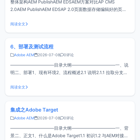
整体架构AEM PublishAEM EDSAEM方案对比AP CMS
2.0AEM PublishAEM EDSAP 2.0页面数据存储编辑好的页面
内容进行中心化的实体存储→ JCR支持非中心化的分散数据
源，除了AEM本身的编辑器，亮点是基于SharePoint, Google
阅读全文
Doc等文档管理系
6、部署及测试流程
Adobe AEM
2026-07-08
0评论
——————————目录大纲——————————一、说
明二、部署1、现有环境2、流程概述2.1 说明2.1.1 拉取分支
2.1.2 合并分支2.1.3 审核合并2.1.4 部署分支2.2 常见问题2.2.1
junit test不通过2.2.2 代码存在重复或者严重逻辑问题三、测
阅读全文
试1、QA人员所遵循
集成之Adobe Target
Adobe AEM
2026-07-08
0评论
——————————目录大纲——————————一、背
景二、正文1、什么是Adobe Target1.1 初识1.2 与AEM对接的